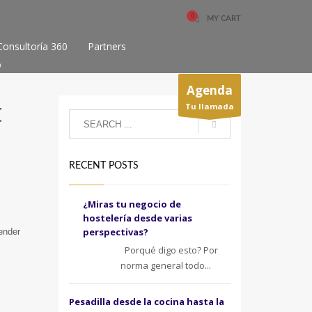
MY CART
Consultoría 360
Partners
o
Agenda
t
Tu llamada
RECENT POSTS
¿Miras tu negocio de
hostelería desde varias
perspectivas?
ender
Porqué digo esto? Por
norma general todo...
Pesadilla desde la cocina hasta la