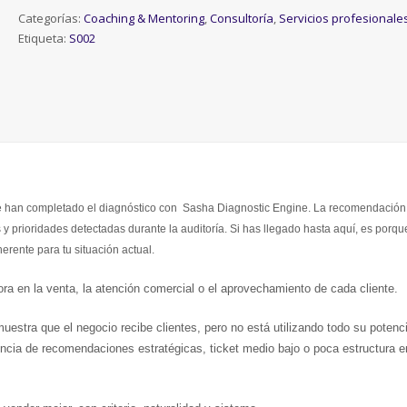
ventas
Categorías:
Coaching & Mentoring
,
Consultoría
,
Servicios profesionale
y
Etiqueta:
S002
ticket
medio
cantidad
ue han completado el diagnóstico con Sasha Diagnostic Engine.
La recomendación
s y prioridades detectadas durante la auditoría.
Si has llegado hasta aquí, es porqu
erente para tu situación actual.
a en la venta, la atención comercial o el aprovechamiento de cada cliente.
estra que el negocio recibe clientes, pero no está utilizando todo su potenci
sencia de recomendaciones estratégicas, ticket medio bajo o poca estructura e