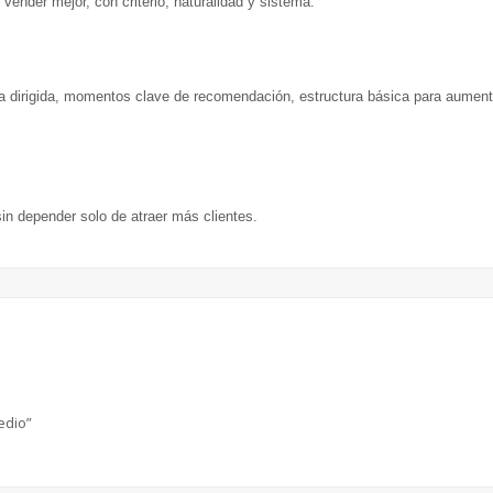
vender mejor, con criterio, naturalidad y sistema.
ta dirigida, momentos clave de recomendación, estructura básica para aument
n depender solo de atraer más clientes.
edio”