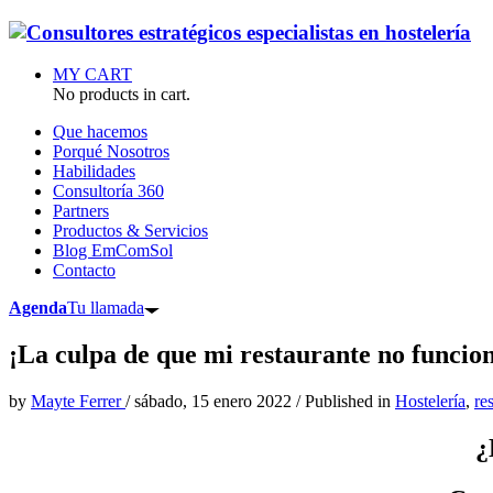
MY CART
No products in cart.
Que hacemos
Porqué Nosotros
Habilidades
Consultoría 360
Partners
Productos & Servicios
Blog EmComSol
Contacto
Agenda
Tu llamada
¡La culpa de que mi restaurante no funcione
by
Mayte Ferrer
/
sábado, 15 enero 2022
/
Published in
Hostelería
,
re
¿