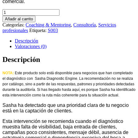
comercial.
Sistema
de
Añadir al carrito
captación
Categorías:
Coaching & Mentoring
,
Consultoría
,
Servicios
cantidad
profesionales
Etiqueta:
S003
Descripción
Valoraciones (0)
Descripción
NOTA:
Este producto solo está disponible para negocios que han completado
el diagnóstico con Sasha Diagnostic Engine.
La recomendación no se realiza
por catálogo, sino a partir de las respuestas, patrones y prioridades detectadas
durante la auditoría.
Si has llegado hasta aquí, es porque Sasha ha identificado
esta intervención como la ruta más coherente para tu situación actual.
Sasha ha detectado que una prioridad clara de tu negocio
está en la captación de clientes.
Esta intervención se recomienda cuando el diagnóstico
muestra falta de visibilidad, baja entrada de clientes,
campañas poco consistentes, mensaje débil, ausencia de
estrategia comercial o dependencia excesiva del boca a