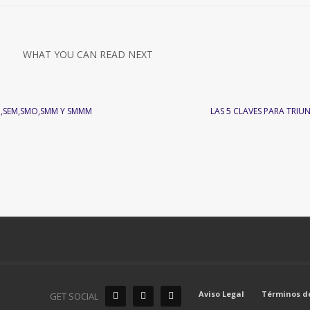
WHAT YOU CAN READ NEXT
,SEM,SMO,SMM Y SMMM
LAS 5 CLAVES PARA TRIU
Aviso Legal
Términos d
GET SOCIAL