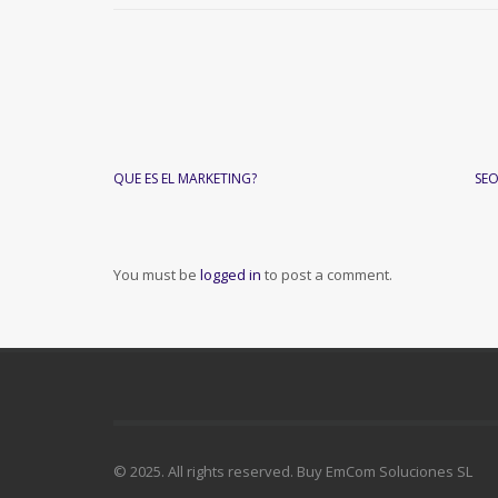
QUE ES EL MARKETING?
SEO
You must be
logged in
to post a comment.
© 2025. All rights reserved. Buy EmCom Soluciones SL