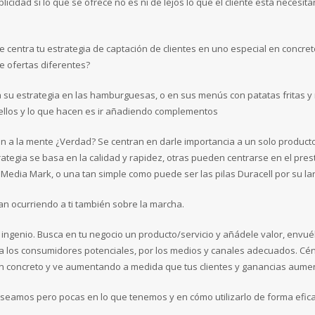
blicidad si lo que se ofrece no es ni de lejos lo que el cliente está necesi
 centra tu estrategia de captación de clientes en uno especial en concret
e ofertas diferentes?
 su estrategia en las hamburguesas, o en sus menús con patatas fritas y
n ellos y lo que hacen es ir añadiendo complementos
 a la mente ¿Verdad? Se centran en darle importancia a un solo producto
tegia se basa en la calidad y rapidez, otras pueden centrarse en el pres
o Media Mark, o una tan simple como puede ser las pilas Duracell por su lar
n ocurriendo a ti también sobre la marcha.
 ingenio. Busca en tu negocio un producto/servicio y añádele valor, envuél
 los consumidores potenciales, por los medios y canales adecuados. Cén
 en concreto y ve aumentando a medida que tus clientes y ganancias aume
eamos pero pocas en lo que tenemos y en cómo utilizarlo de forma efica