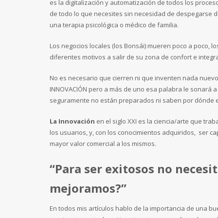
es la digitalización y automatización de todos los proc
de todo lo que necesites sin necesidad de despegarse del
una terapia psicológica o médico de familia.
Los negocios locales (los Bonsái) mueren poco a poco, l
diferentes motivos a salir de su zona de confort e inte
No es necesario que cierren ni que inventen nada nuevo 
INNOVACIÓN pero a más de uno esa palabra le sonará a c
seguramente no están preparados ni saben por dónde em
La Innovación
en el siglo XXI es la ciencia/arte que trab
los usuarios, y, con los conocimientos adquiridos, ser c
mayor valor comercial a los mismos.
“Para ser exitosos no necesi
mejoramos?”
En todos mis artículos hablo de la importancia de una b