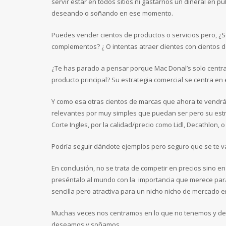
servir estar en todos sitios ni gastarnos un dineral en pu
deseando o soñando en ese momento.
Puedes vender cientos de productos o servicios pero, ¿Se
complementos? ¿ O intentas atraer clientes con cientos d
¿Te has parado a pensar porque Mac Donal’s solo centra
producto principal? Su estrategia comercial se centra e
Y como esa otras cientos de marcas que ahora te vendrán
relevantes por muy simples que puedan ser pero su estra
Corte Ingles, por la calidad/precio como Lidl, Decathlon, 
Podría seguir dándote ejemplos pero seguro que se te va
En conclusión, no se trata de competir en precios sino en
preséntalo al mundo con la importancia que merece para
sencilla pero atractiva para un nicho nicho de mercado
Muchas veces nos centramos en lo que no tenemos y des
deseamos y soñamos.