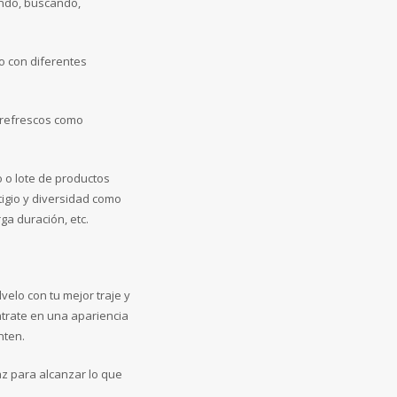
tando, buscando,
o con diferentes
 refrescos como
 o lote de productos
tigio y diversidad como
ga duración, etc.
velo con tu mejor traje y
trate en una apariencia
nten.
z para alcanzar lo que