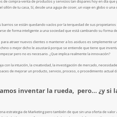
esos de compra-venta de productos y servicios tan dispares hoy en día que
 sillón de tu casa, Sí, desde una aguja de coser, un viaje en globo o una 
os barrios se están quedando vacíos por la terquedad de sus propietario
grarse de forma inteligente a una sociedad que está cambiando su forma 
para atraer nuevos clientes o mantener a los asiduos es simplemente uni
hino o mejor dicho le asustará porque se entiende que tiene que invent
pezar pero no es necesario. ¿Que implica realmente la innovación?
aja con la intuición, la creatividad, la investigación de mercado, necesidad
apaces de mejorar un producto, servicio, proceso, o procedimiento actual
tamos inventar la rueda, pero… ¿y si l
uena estrategia de Marketing pero también de que sin una oferta de valor