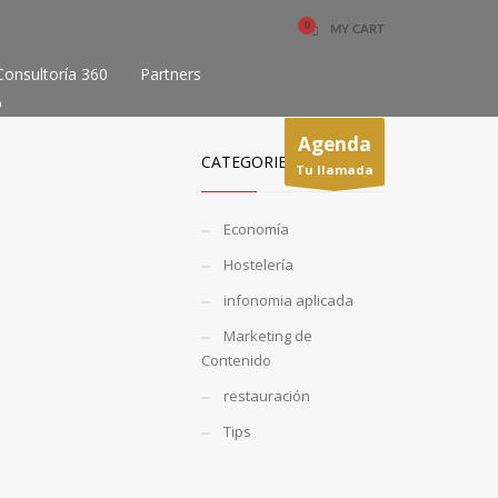
MY CART
Consultoría 360
Partners
o
Agenda
CATEGORIES
Tu llamada
Economía
Hostelería
infonomia aplicada
Marketing de
Contenido
restauración
Tips