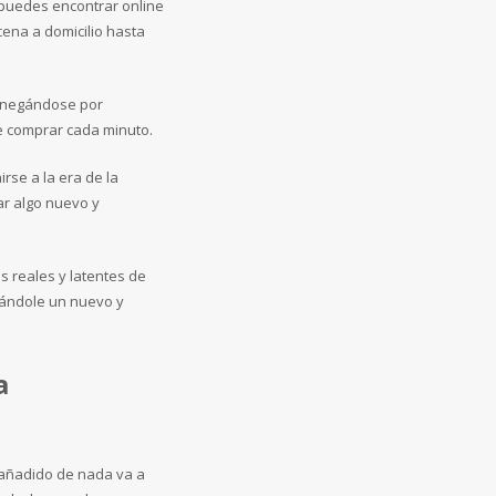
 puedes encontrar online
cena a domicilio hasta
s negándose por
de comprar cada minuto.
rse a la era de la
ar algo nuevo y
es reales y latentes de
 dándole un nuevo y
a
 añadido de nada va a