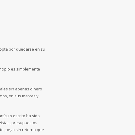
o opta por quedarse en su
incipio es simplemente
ales sin apenas dinero
smos, en sus marcas y
tículo escrito ha sido
evistas, presupuestos
te juego sin retorno que